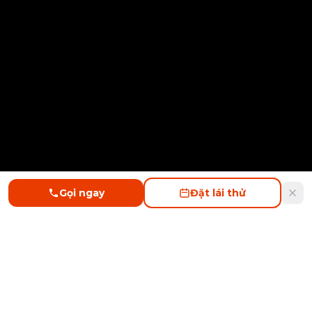
Gọi ngay
Đặt lái thử
BYD
LONG BIÊN