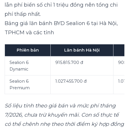
lẫn phí biển số chỉ 1 triệu đồng nên tổng chi
phí thấp nhất.
Bảng giá lăn bánh BYD Sealion 6 tại Hà Nội,
TPHCM và các tỉnh
Phiên bản
Lăn bánh Hà Nội
Sealion 6
915.815.700 đ
905.
Dynamic
Sealion 6
1.027.455.700 đ
1.014
Premium
Số liệu tính theo giá bán và mức phí tháng
7/2026, chưa trừ khuyến mãi. Con số thực tế
có thể chênh nhẹ theo thời điểm ký hợp đồng