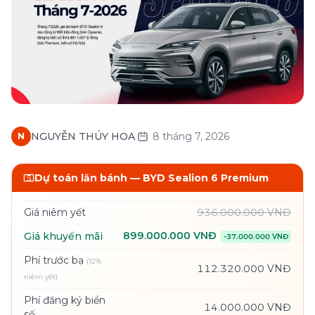
·
NGUYỄN THÚY HOA
8 tháng 7, 2026
N
Dự toán lăn bánh —
BYD Sealion 6 Premium
Giá niêm yết
936.000.000 VNĐ
899.000.000 VNĐ
Giá khuyến mãi
-
37.000.000 VNĐ
Phí trước bạ
(12%
112.320.000 VNĐ
niêm yết)
Phí đăng ký biển
14.000.000 VNĐ
số