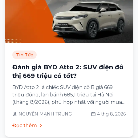
Tin Tức
Đánh giá BYD Atto 2: SUV điện đô
thị 669 triệu có tốt?
BYD Atto 2 là chiếc SUV điện cỡ B giá 669
triệu đồng, lăn bánh 685,1 triệu tại Hà Nội
(tháng 8/2026), phù hợp nhất với người mua
ô tô lần đầu sống ở thành phố, đi lại 30–60 km
NGUYỄN MẠNH TRUNG
4 thg 8, 2026
mỗi ngày và có chỗ sạc qua đêm tại nhà
Đọc thêm