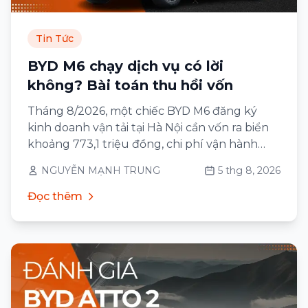
Tin Tức
BYD M6 chạy dịch vụ có lời
không? Bài toán thu hồi vốn
Tháng 8/2026, một chiếc BYD M6 đăng ký
kinh doanh vận tải tại Hà Nội cần vốn ra biển
khoảng 773,1 triệu đồng, chi phí vận hành
khoảng 4,86 triệu đồng/tháng ở cường độ
NGUYỄN MẠNH TRUNG
5 thg 8, 2026
3.000 km và tiết kiệm khoảng 2,49 triệu
đồng/tháng so với một chiếc MPV xăng 7 chỗ
Đọc thêm
cùng cỡ.