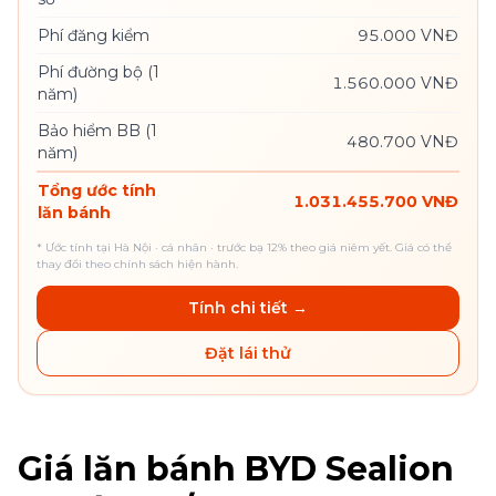
Phí đăng kiểm
95.000 VNĐ
Phí đường bộ (1
1.560.000 VNĐ
năm)
Bảo hiểm BB (1
480.700 VNĐ
năm)
Tổng ước tính
1.031.455.700 VNĐ
lăn bánh
* Ước tính tại Hà Nội · cá nhân ·
trước bạ 12% theo giá niêm yết
. Giá có thể
thay đổi theo chính sách hiện hành.
Tính chi tiết →
Đặt lái thử
Giá lăn bánh BYD Sealion