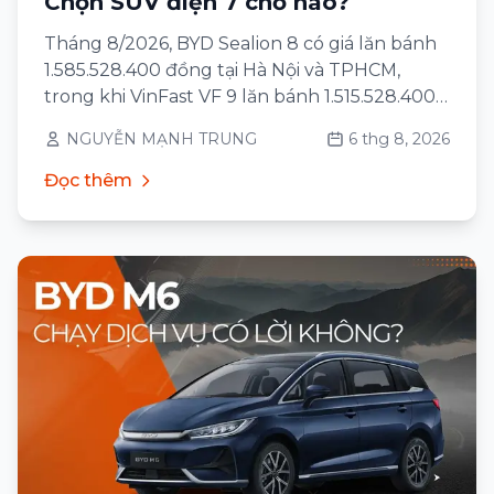
Chọn SUV điện 7 chỗ nào?
Tháng 8/2026, BYD Sealion 8 có giá lăn bánh
1.585.528.400 đồng tại Hà Nội và TPHCM,
trong khi VinFast VF 9 lăn bánh 1.515.528.400
đồng với bản Eco và 1.715.528.400 đồng với
NGUYỄN MẠNH TRUNG
6 thg 8, 2026
bản Plus — cùng khu vực, cùng cách tính
phí.
Đọc thêm