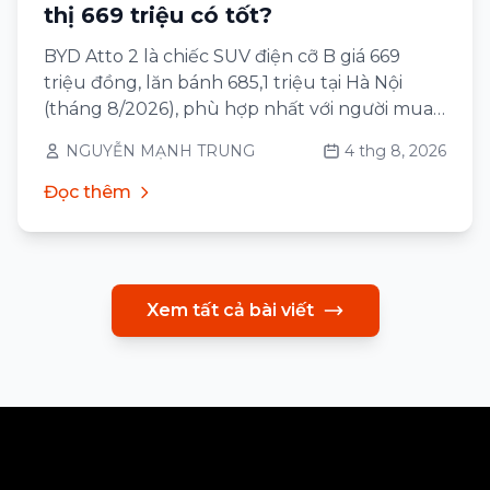
thị 669 triệu có tốt?
BYD Atto 2 là chiếc SUV điện cỡ B giá 669
triệu đồng, lăn bánh 685,1 triệu tại Hà Nội
(tháng 8/2026), phù hợp nhất với người mua
ô tô lần đầu sống ở thành phố, đi lại 30–60 km
NGUYỄN MẠNH TRUNG
4 thg 8, 2026
mỗi ngày và có chỗ sạc qua đêm tại nhà
Đọc thêm
Xem tất cả bài viết