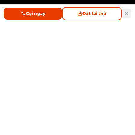
Gọi ngay
Đặt lái thử
BYD
LONG BIÊN
SITEMAP
Home
BYD SEALION 5 DM-i
BYD M9 DM-i
BYD SEALION 6 DM-i
BYD SEAL 5 DM-i