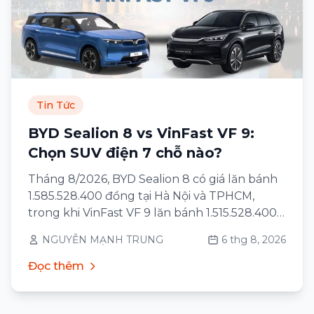
Tin Tức
BYD Sealion 8 vs VinFast VF 9:
Chọn SUV điện 7 chỗ nào?
Tháng 8/2026, BYD Sealion 8 có giá lăn bánh
1.585.528.400 đồng tại Hà Nội và TPHCM,
trong khi VinFast VF 9 lăn bánh 1.515.528.400
đồng với bản Eco và 1.715.528.400 đồng với
NGUYỄN MẠNH TRUNG
6 thg 8, 2026
bản Plus — cùng khu vực, cùng cách tính
phí.
Đọc thêm