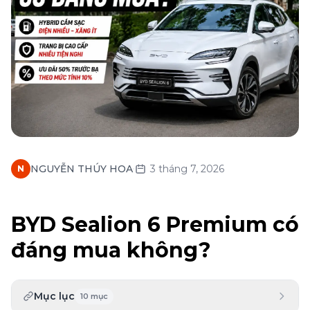
·
NGUYỄN THÚY HOA
3 tháng 7, 2026
N
BYD Sealion 6 Premium có
đáng mua không?
Mục lục
10
mục