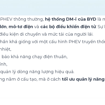
e PHEV thông thường,
hệ thống DM-i của BYD
là 
lớn
,
mô-tơ điện
và
các bộ điều khiển điện tử
. Sự
iều kiện di chuyển và mức tải của người lái.
hần khá giống với một cấu hình PHEV truyền thố
nhiệt,
 bảo khả năng chạy điện thuần,
ính,
quản lý dòng năng lượng hiệu quả.
ông nằm ở cấu tạo, mà ở cách
tối ưu quản lý năng