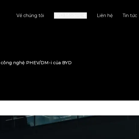
Về chúng tôi
BYD Models
Liên hệ
Tin tức
 công nghệ PHEV/DM-i của BYD