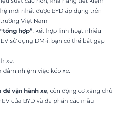
hiệu suất cao hơn, khả năng tiết kiệm
nghệ mới nhất được BYD áp dụng trên
 trường Việt Nam.
 “tổng hợp”
, kết hợp linh hoạt nhiều
HEV sử dụng DM-i, bạn có thể bắt gặp
h xe.
n đảm nhiệm việc kéo xe.
n để vận hành xe
, còn động cơ xăng chủ
a PHEV của BYD và đa phần các mẫu