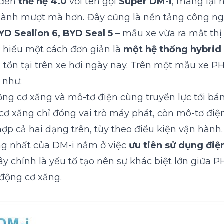
 đến
thế hệ 4.0
với tên gọi
Super DM-i
, mang lại 
ận hành mượt mà hơn. Đây cũng là nền tảng công 
YD Sealion 6
,
BYD Seal 5
– mẫu xe vừa ra mắt thị
 hiểu một cách đơn giản là
một hệ thống hybrid
tồn tại trên xe hơi ngày nay. Trên một mẫu xe P
 như:
ộng cơ xăng và mô-tơ điện cùng truyền lực tới bán
cơ xăng chỉ đóng vai trò máy phát, còn mô-tơ điệ
hợp cả hai dạng trên, tùy theo điều kiện vận hành.
rọng nhất của DM-i nằm ở việc
ưu tiên sử dụng điệ
 Đây chính là yếu tố tạo nên sự khác biệt lớn giữ
 động cơ xăng.