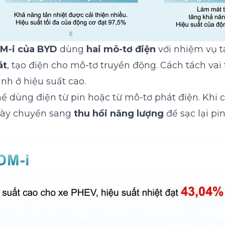
M-i của BYD
dùng
hai mô-tơ điện
với nhiệm vụ tá
át
, tạo điện cho mô-tơ truyền động. Cách tách vai
nh ở hiệu suất cao.
thể dùng điện từ pin hoặc từ mô-tơ phát điện. Khi
 này chuyển sang
thu hồi năng lượng
để sạc lại pin