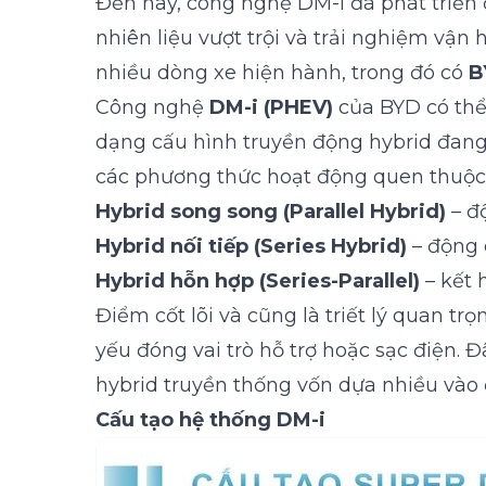
Đến nay, công nghệ DM-i đã phát triển
nhiên liệu vượt trội và trải nghiệm v
nhiều dòng xe hiện hành, trong đó có
B
Công nghệ
DM-i (PHEV)
của BYD có thể
dạng cấu hình truyền động hybrid đang 
các phương thức hoạt động quen thuộc
Hybrid song song (Parallel Hybrid)
– đ
Hybrid nối tiếp (Series Hybrid)
– động 
Hybrid hỗn hợp (Series-Parallel)
– kết 
Điểm cốt lõi và cũng là triết lý quan t
yếu đóng vai trò hỗ trợ hoặc sạc điện.
hybrid truyền thống vốn dựa nhiều vào
Cấu tạo hệ thống DM-i