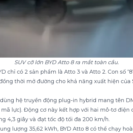
SUV cỡ lớn BYD Atto 8 ra mắt toàn cầu.
 chỉ có 2 sản phẩm là Atto 3 và Atto 2. Con số “8
đồng thời mở đường cho khả năng xuất hiện của SU
ế dùng hệ truyền động plug-in hybrid mang tên D
 mã lực). Động cơ này kết hợp với hai mô-tơ điện
g 4,3 giây và đạt tốc độ tối đa 200 km/h.
dung lượng 35,62 kWh, BYD Atto 8 có thể chạy ho