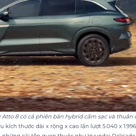
Atto 8 có cả phiên bản hybrid cắm sạc và thuần 
kích thước dài x rộng x cao lần lượt 5.040 x 1.99
 những cái tên quen thuộc như Hyundai Palisade 