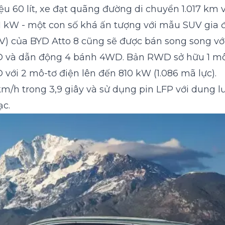
ệu 60 lít, xe đạt quãng đường di chuyển 1.017 km 
71 kW - một con số khá ấn tượng với mẫu SUV gia đ
V) của BYD Atto 8 cũng sẽ được bán song song với
WD và dẫn động 4 bánh 4WD. Bản RWD sở hữu 1 m
với 2 mô-tơ điện lên đến 810 kW (1.086 mã lực).
km/h trong 3,9 giây và sử dụng pin LFP với dung 
ạc.