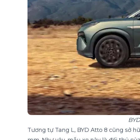
BYD 
Tương tự Tang L, BYD Atto 8 cũng sở hữu 
mm. Như vậy, mẫu xe này là đối thủ của