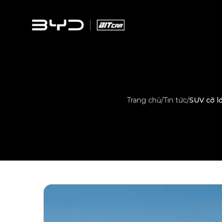
Trang chủ
/
Tin tức
/
SUV cỡ l