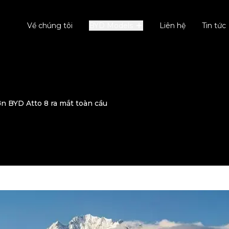
Về chúng tôi
BYD Models
Liên hệ
Tin tức
ớn BYD Atto 8 ra mắt toàn cầu