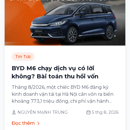
Tin Tức
BYD M6 chạy dịch vụ có lời
không? Bài toán thu hồi vốn
Tháng 8/2026, một chiếc BYD M6 đăng ký
kinh doanh vận tải tại Hà Nội cần vốn ra biển
khoảng 773,1 triệu đồng, chi phí vận hành
khoảng 4,86 triệu đồng/tháng ở cường độ
NGUYỄN MẠNH TRUNG
5 thg 8, 2026
3.000 km và tiết kiệm khoảng 2,49 triệu
đồng/tháng so với một chiếc MPV xăng 7 chỗ
Đọc thêm
cùng cỡ.