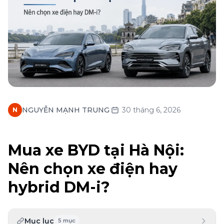
·
NGUYỄN MẠNH TRUNG
30 tháng 6, 2026
N
Mua xe BYD tại Hà Nội:
Nên chọn xe điện hay
hybrid DM-i?
Mục lục
5
mục