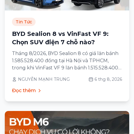
Tin Tức
BYD Sealion 8 vs VinFast VF 9:
Chọn SUV điện 7 chỗ nào?
Tháng 8/2026, BYD Sealion 8 có giá lăn bánh
1.585.528.400 đồng tại Hà Nội và TPHCM,
trong khi VinFast VF 9 lăn bánh 1.515.528.400
đồng với bản Eco và 1.715.528.400 đồng với
NGUYỄN MẠNH TRUNG
6 thg 8, 2026
bản Plus — cùng khu vực, cùng cách tính
phí.
Đọc thêm