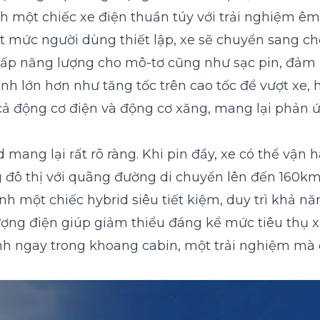
h một chiếc xe điện thuần túy với trải nghiệm êm 
 mức người dùng thiết lập, xe sẽ chuyển sang chế
cấp năng lượng cho mô-tơ cũng như sạc pin, đảm b
h lớn hơn như tăng tốc trên cao tốc để vượt xe, 
ả động cơ điện và động cơ xăng, mang lại phản 
 mang lại rất rõ ràng. Khi pin đầy, xe có thể vận
đô thị với quãng đường di chuyển lên đến 160km v
nh một chiếc hybrid siêu tiết kiệm, duy trì khả 
lượng điện giúp giảm thiểu đáng kể mức tiêu thụ 
ĩnh ngay trong khoang cabin, một trải nghiệm mà