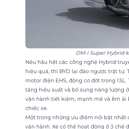
DM-i Super Hybrid k
Nếu hầu hết các công nghệ Hybrid truyề
hiệu quả, thì BYD lại đảo ngược trật tự
motor điện EHS, động cơ đốt trong 1.5L. 
tăng hiệu suất và bổ sung năng lượng ở
vận hành tiết kiệm, mạnh mẽ và êm ái 
chiếc xe.
Một trong những ưu điểm nổi bật nhất c
vận hành. Xe có thể hoạt động ở 3 chế 