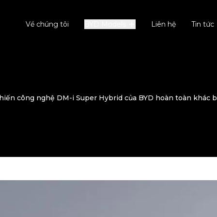
Về chúng tôi
BYD Models
Liên hệ
Tin tức
khiến công nghệ DM-i Super Hybrid của BYD hoàn toàn khác b