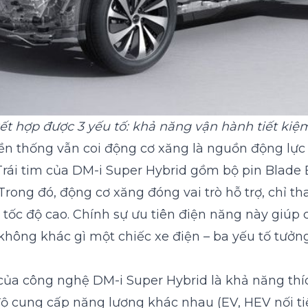
ết hợp được 3 yếu tố: khả năng vận hành tiết ki
n thống vẫn coi động cơ xăng là nguồn động lực 
. Trái tim của DM-i Super Hybrid gồm bộ pin Blade
Trong đó, động cơ xăng đóng vai trò hỗ trợ, chỉ th
 tốc độ cao. Chính sự ưu tiên điện năng này giúp
không khác gì một chiếc xe điện – ba yếu tố tưở
ủa công nghệ DM-i Super Hybrid là khả năng thíc
độ cung cấp năng lượng khác nhau (EV, HEV nối ti