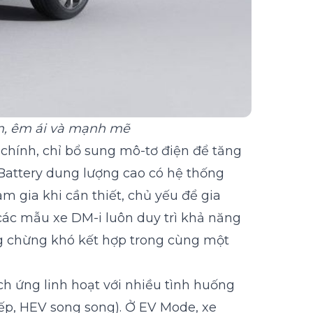
ệm, êm ái và mạnh mẽ
chính, chỉ bổ sung mô-tơ điện để tăng
 Battery dung lượng cao có hệ thống
am gia khi cần thiết, chủ yếu để gia
 các mẫu xe DM-i luôn duy trì khả năng
ng chừng khó kết hợp trong cùng một
h ứng linh hoạt với nhiều tình huống
ếp, HEV song song). Ở EV Mode, xe