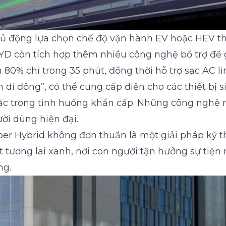
chủ động lựa chọn chế độ vận hành EV hoặc HEV t
D còn tích hợp thêm nhiều công nghệ bổ trợ để gi
0% chỉ trong 35 phút, đồng thời hỗ trợ sạc AC li
di động”, có thể cung cấp điện cho các thiết bị si
c trong tình huống khẩn cấp. Những công nghệ n
i dùng hiện đại.
er Hybrid không đơn thuần là một giải pháp kỹ thu
 tương lai xanh, nơi con người tận hưởng sự tiệ
ng.