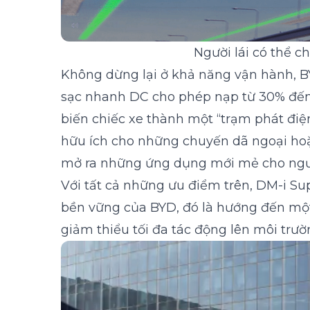
Người lái có thể 
Không dừng lại ở khả năng vận hành, BY
sạc nhanh DC cho phép nạp từ 30% đến 8
biến chiếc xe thành một “trạm phát điện 
hữu ích cho những chuyến dã ngoại hoặ
mở ra những ứng dụng mới mẻ cho ngườ
Với tất cả những ưu điểm trên, DM-i Sup
bền vững của BYD, đó là hướng đến một
giảm thiểu tối đa tác động lên môi trườ