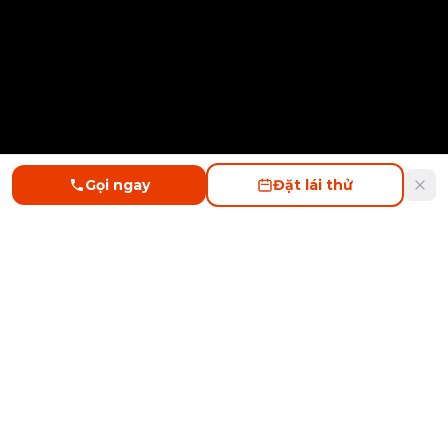
Gọi ngay
Đặt lái thử
BYD
LONG BIÊN
SITEMAP
Home