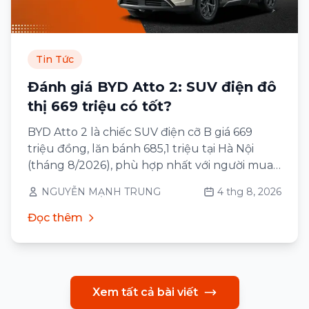
Tin Tức
Đánh giá BYD Atto 2: SUV điện đô
thị 669 triệu có tốt?
BYD Atto 2 là chiếc SUV điện cỡ B giá 669
triệu đồng, lăn bánh 685,1 triệu tại Hà Nội
(tháng 8/2026), phù hợp nhất với người mua
ô tô lần đầu sống ở thành phố, đi lại 30–60 km
NGUYỄN MẠNH TRUNG
4 thg 8, 2026
mỗi ngày và có chỗ sạc qua đêm tại nhà
Đọc thêm
Xem tất cả bài viết