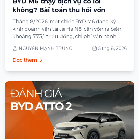
BYD M6 chạy dịch vụ có lời
không? Bài toán thu hồi vốn
Tháng 8/2026, một chiếc BYD M6 đăng ký
kinh doanh vận tải tại Hà Nội cần vốn ra biển
khoảng 773,1 triệu đồng, chi phí vận hành
khoảng 4,86 triệu đồng/tháng ở cường độ
NGUYỄN MẠNH TRUNG
5 thg 8, 2026
3.000 km và tiết kiệm khoảng 2,49 triệu
đồng/tháng so với một chiếc MPV xăng 7 chỗ
Đọc thêm
cùng cỡ.