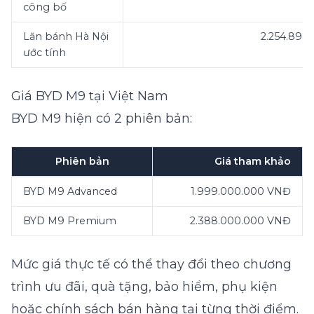
công bố
Lăn bánh Hà Nội
2.254.895
ước tính
Giá BYD M9 tại Việt Nam
BYD M9 hiện có 2 phiên bản:
Phiên bản
Giá tham khảo
BYD M9 Advanced
1.999.000.000 VNĐ
BYD M9 Premium
2.388.000.000 VNĐ
Mức giá thực tế có thể thay đổi theo chương
trình ưu đãi, quà tặng, bảo hiểm, phụ kiện
hoặc chính sách bán hàng tại từng thời điểm.