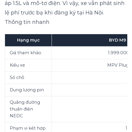
áp 1.5L và mô-tơ điện. Vì vậy, xe vẫn phát sinh
lệ phí trước bạ khi đăng ký tại Hà Nội.
Thông tin nhanh
Hạng mục
BYD M9 A
Giá tham khảo
1.999.000
Kiểu xe
MPV Plug-i
Số chỗ
Dung lượng pin
Quãng đường
thuần điện
NEDC
Phạm vi kết hợp
10