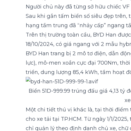
Người chủ này đã từng sở hữu chiếc VF 
Sau khi gắn tấm biển số siêu đẹp trên, 
hạng tầm trung đã “nhảy cấp” ngang 
Trên thị trường toàn cầu, BYD Han được
18/10/2024, có giá ngang với 2 mẫu hybri
BYD Han trang bị 2 mô tơ điện, dẫn độ
lực), mô-men xoắn cực đại 700Nm, thời 
triển, dung lượng 85,4 kWh, tầm hoạt
Biển 51D-999.99 trúng đấu giá 4,13 tỷ 
xe
Một chi tiết thú vị khác là, tại thời đi
cho xe tải tại TP.HCM. Từ ngày 1/1/202
chỉ quản lý theo định danh chủ xe, chữ 