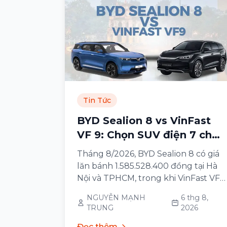
Tin Tức
BYD Sealion 8 vs VinFast
VF 9: Chọn SUV điện 7 chỗ
nào?
Tháng 8/2026, BYD Sealion 8 có giá
lăn bánh 1.585.528.400 đồng tại Hà
Nội và TPHCM, trong khi VinFast VF
9 lăn bánh 1.515.528.400 đồng với
NGUYỄN MẠNH
6 thg 8,
bản Eco và 1.715.528.400 đồng với
TRUNG
2026
bản Plus — cùng khu vực, cùng
cách tính phí.
Đọc thêm