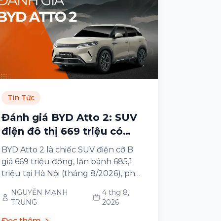
Tin Tức
Đánh giá BYD Atto 2: SUV
điện đô thị 669 triệu có
tốt?
BYD Atto 2 là chiếc SUV điện cỡ B
giá 669 triệu đồng, lăn bánh 685,1
triệu tại Hà Nội (tháng 8/2026), phù
hợp nhất với người mua ô tô lần đầu
NGUYỄN MẠNH
4 thg 8,
sống ở thành phố, đi lại 30–60 km
TRUNG
2026
mỗi ngày và có chỗ sạc qua đêm tại
nhà
Đọc thêm