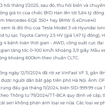
3 hồi tháng 1/2025, sau đó, thu hồi biển và chuy
tổng giá trị của chiếc BYD Han lên tới 5,64 tỷ đồn
tầm Mercedes-EQE 350+ hay BMW i5 eDrive40.
 xem là đối thủ của Tesla Model 3 và Hyundai Ion
d tự sạc Toyota Camry 2.5 HV (giá 1,47 tỷ đồng), H
ng 4 bánh toàn thời gian - AWD, công suất cực đ
gian tăng tốc 0–100 km/h khoảng 3,9 giây. Mẫu x
 động khoảng 600km theo chuẩn CLTC.
đồng ngày 12/11/2024 đã rời xe VinFast VF 3, gắn l
 được người dân bắt gặp trên phố Hà Nội. Ảnh: O
ểm trúng đấu giá tháng 11/2024, biển 51D-999.99 củ
5, theo Thông tư 79/2024/TT-BCA quy định về cấp, 
cái seri không phản ánh loại xe nữa. Các loại xe 