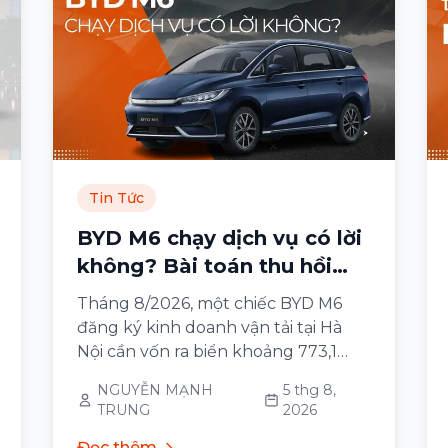
Tin Tức
BYD M6 chạy dịch vụ có lời
không? Bài toán thu hồi
vốn
Tháng 8/2026, một chiếc BYD M6
đăng ký kinh doanh vận tải tại Hà
Nội cần vốn ra biển khoảng 773,1
triệu đồng, chi phí vận hành khoảng
NGUYỄN MẠNH
5 thg 8,
4,86 triệu đồng/tháng ở cường độ
TRUNG
2026
3.000 km và tiết kiệm khoảng 2,49
triệu đồng/tháng so với một chiếc
Đọc thêm