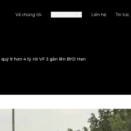
Về chúng tôi
BYD Models
Liên hệ
Tin tức
 quý 9 hơn 4 tỷ rời VF 3 gắn lên BYD Han