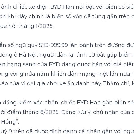
h ảnh chiếc xe điện
BYD Han
nổi bật với biển số si
ớn khi đây chính là biển số vốn đã từng gắn trên 
oe hồi tháng 1/2025.
ển số ngũ quý 51D-999.99 lăn bánh trên đường đư
ờng ở Hà Nội, người dân lại tình cờ bắt gặp biển 
n hạng sang của BYD đang được bán với giá niêm 
trong vòng nửa năm khiến dân mạng một lần nữa “
áo của vị đại gia chơi xe ẩn danh này. Thậm chí, 
đăng kiểm xác nhận, chiếc BYD Han gắn biển số 5
hời điểm tháng 8/2025. Đáng lưu ý, chủ nhân của 
 Hồng”.
quý 9 trên đã được định danh cá nhân gắn với ngườ