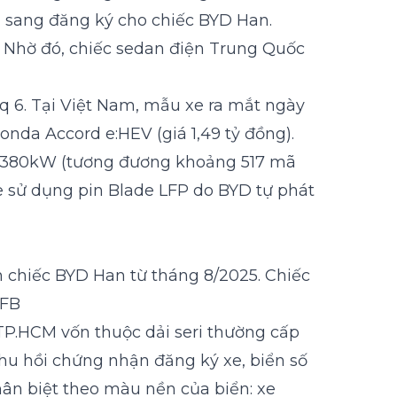
ển sang đăng ký cho chiếc BYD Han.
g. Nhờ đó, chiếc sedan điện Trung Quốc
iq 6. Tại Việt Nam, mẫu xe ra mắt ngày
onda Accord e:HEV (giá 1,49 tỷ đồng).
ại 380kW (tương đương khoảng 517 mã
e sử dụng pin Blade LFP do BYD tự phát
ên chiếc BYD Han từ tháng 8/2025. Chiếc
FFB
a TP.HCM vốn thuộc dải seri thường cấp
thu hồi chứng nhận đăng ký xe, biển số
phân biệt theo màu nền của biển: xe