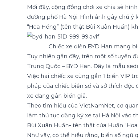
Mới đây, cộng đồng chơi xe chia sẻ hìn
đường phố Hà Nội. Hình ảnh gây chú ý l
“Hoa Hồng” (tên thật Bùi Xuân Huấn) kh
Chiếc xe điện BYD Han mang bi
Tuy nhiên gần đây, trên một số tuyến đư
Trung Quốc – BYD Han. Đây là mẫu seda
Việc hai chiếc xe cùng gắn 1 biển VIP 
pháp của chiếc biển số và sở thích độc đ
xe đang gắn biển giả.
Theo tìm hiểu của VietNamNet, cơ quan 
làm thủ tục đăng ký xe tại Hà Nội vào t
Bùi Xuân Huấn- tên thật của Huấn “Hoa
Như vậy, có thể hiểu rằng, biển số ngũ 